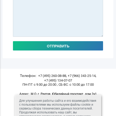
ОТПРАВИТЬ
,
,
Телефон:
+7 (495) 260-08-88
+7 (966) 343-25-14
+7 (495) 134-07-07
ПН-ПТ с 9.00 до 20.00 ; СБ-ВС: с 10.00 до 17.00
М.О. г. Реутов, Юбилейный проспект, дом 2к1
Адрес:
(10 мин. пешком от станции метро Новокосино)
Для улучшения работы сайта и его взаимодействия
с пользователями мы используем файлы cookie и
сервисы сбора технических данных посетителей.
© 2016 - 2026 ООО "Лавка Пантелея"
Продолжая использовать наш сайт, вы