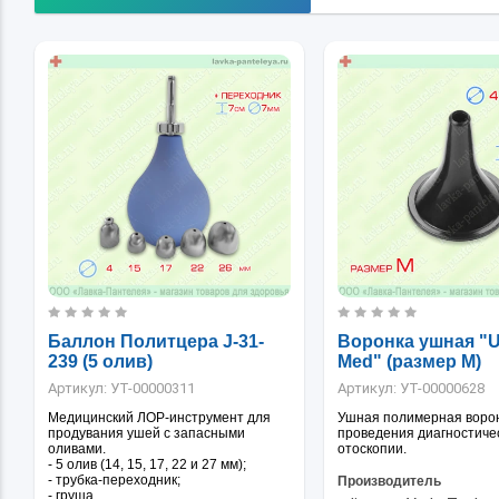
Баллон Политцера J-31-
Воронка ушная "U
239 (5 олив)
Med" (размер M)
Артикул:
УТ-00000311
Артикул:
УТ-00000628
Медицинский ЛОР-инструмент для
Ушная полимерная воро
продувания ушей с запасными
проведения диагностиче
оливами.
отоскопии.
- 5 олив (14, 15, 17, 22 и 27 мм);
- трубка-переходник;
Производитель
- груша.