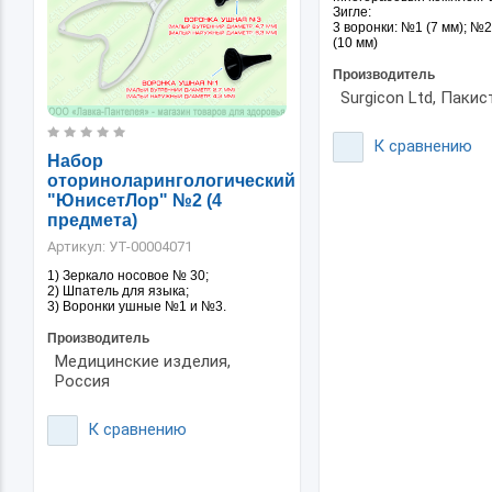
Зигле:
3 воронки: №1 (7 мм); №2
(10 мм)
Производитель
Surgicon Ltd, Пакис
К сравнению
Набор
оториноларингологический
"ЮнисетЛор" №2 (4
предмета)
Артикул:
УТ-00004071
1) Зеркало носовое № 30;
2) Шпатель для языка;
3) Воронки ушные №1 и №3.
Производитель
Медицинские изделия,
Россия
К сравнению