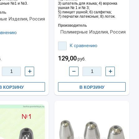
ушные №1 и №3.
3) шпатель для языка; 4) воронка
ушная № 1 и № 3;
5) пинцет ушной; 6) салфетка;
ель
7) перчатки латексные; 8) лоток.
ые Изделия, Россия
Производитель
Полимерные Изделия, Россия
авнению
К сравнению
129,00
.
руб.
+
−
+
В КОРЗИНУ
В КОРЗИНУ