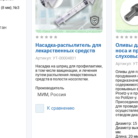
 (8 мм); №3
тан
Насадка-распылитель для
Оливы д
лекарственных средств
носа и п
слуховы
Артикул:
УТ-00004831
Артикул:
УТ
Насадка на шприц для профилактики,
в том числе вакцинации, и лечения
Оливы для п
путем распыления лекарственных
продувания 
средств в полости носоглотки.
предназнач
содержимого
Производитель
промывных в
Proetz-у и 
МИМ, Россия
по Politzer-у.
Присоединен
для проведе
К сравнению
осуществля
отводом диа
Диаметр: 15
Диаметр вых
мм.
Длина: 20 мм