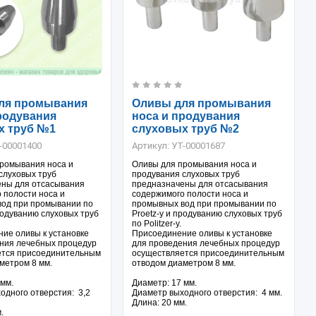
ля промывания
Оливы для промывания
родувания
носа и продувания
х труб №1
слуховых труб №2
-00001400
Артикул:
УТ-00001687
ромывания носа и
Оливы для промывания носа и
слуховых труб
продувания слуховых труб
ены для отсасывания
предназначены для отсасывания
 полости носа и
содержимого полости носа и
од при промывании по
промывных вод при промывании по
продуванию слуховых труб
Proetz-у и продуванию слуховых труб
по Politzer-у.
ие оливы к установке
Присоединение оливы к установке
ния лечебных процедур
для проведения лечебных процедур
ется присоединительным
осуществляется присоединительным
метром 8 мм.
отводом диаметром 8 мм.
 мм.
Диаметр: 17 мм.
одного отверстия: 3,2
Диаметр выходного отверстия: 4 мм.
Длина: 20 мм.
.