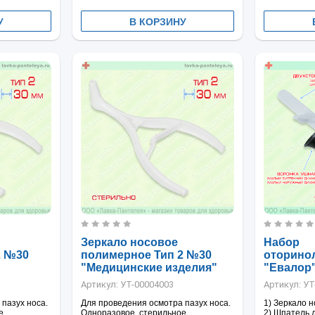
У
В КОРЗИНУ
Зеркало носовое
Набор
2 №30
полимерное Тип 2 №30
оторино
"Медицинские изделия"
"Евалор"
Артикул:
УТ-00004003
Артикул:
УТ
пазух носа.
Для проведения осмотра пазух носа.
1) Зеркало 
е.
Одноразовое, стерильное.
2) Шпатель 