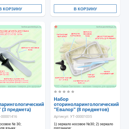
В КОРЗИНУ
В КОРЗИНУ
Набор
ларингологический
оториноларингологический
 (3 предмета)
"Евалор" (8 предметов)
-00001416
Артикул:
УТ-00001035
носовое № 30;
1) зеркало носовое №30; 2) зеркало
для языка;
гортанное;