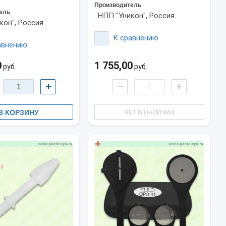
Производитель
ель
НПП "Уникон", Россия
кон", Россия
К сравнению
авнению
0
1 755,00
руб.
руб.
+
−
+
В КОРЗИНУ
НЕТ В НАЛИЧИИ