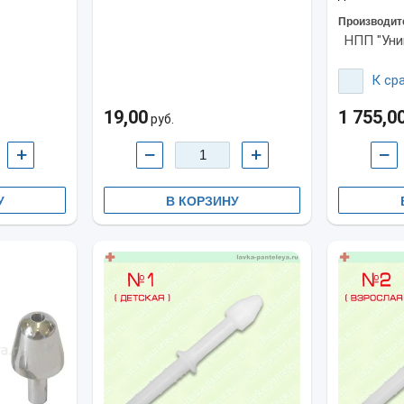
Производит
НПП "Уни
К ср
19,00
1 755,0
руб.
+
−
+
−
У
В КОРЗИНУ