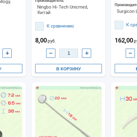
Производитель
llogy,
Производит
Ningbo Hi-Tech Unicmed,
Surgicon 
Китай
К ср
К сравнению
8,00
162,00
руб.
р
+
−
+
−
У
В КОРЗИНУ