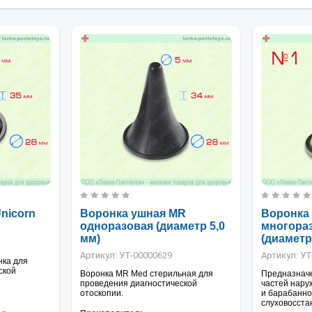
nicorn
Воронка ушная MR
Воронка
одноразовая (диаметр 5,0
многораз
мм)
(диаметр
Артикул:
УТ-00000629
Артикул:
УТ
нка для
ской
Воронка MR Med стерильная для
Предназначе
проведения диагностической
частей нару
отоскопии.
и барабанно
слуховосста