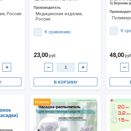
3) Воронки 
Производитель
Производит
я, Россия
Медицинские изделия,
Полимерн
Россия
К ср
К сравнению
23,00
48,00
руб.
руб
+
−
+
−
У
В КОРЗИНУ
Новинка
онок
насадки)
воронок