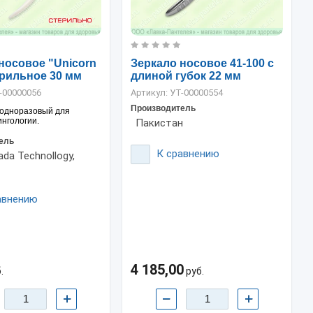
носовое "Unicorn
Зеркало носовое 41-100 с
рильное 30 мм
длиной губок 22 мм
-00000056
Артикул:
УТ-00000554
Производитель
 одноразовый для
нгологии.
Пакистан
ель
К сравнению
ada Technollogy,
авнению
4 185,00
.
руб.
+
−
+