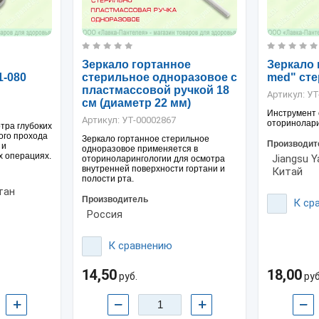
Зеркало гортанное
Зеркало 
1-080
стерильное одноразовое с
med" сте
пластмассовой ручкой 18
Артикул:
УТ
см (диаметр 22 мм)
Инструмент
Артикул:
УТ-00002867
оторинолари
тра глубоких
ого прохода
Зеркало гортанное стерильное
Производит
 и
одноразовое применяется в
 операциях.
Jiangsu Y
оториноларингологии для осмотра
внутренней поверхности гортани и
Китай
полости рта.
тан
Производитель
К ср
Россия
К сравнению
14,50
18,00
руб.
руб
+
−
+
−